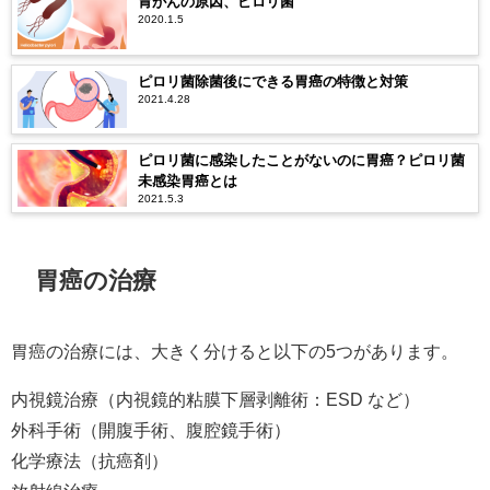
胃がんの原因、ピロリ菌
2020.1.5
ピロリ菌除菌後にできる胃癌の特徴と対策
2021.4.28
ピロリ菌に感染したことがないのに胃癌？ピロリ菌
未感染胃癌とは
2021.5.3
胃癌の治療
胃癌の治療には、大きく分けると以下の5つがあります。
内視鏡治療（内視鏡的粘膜下層剥離術：ESD など）
外科手術（開腹手術、腹腔鏡手術）
化学療法（抗癌剤）