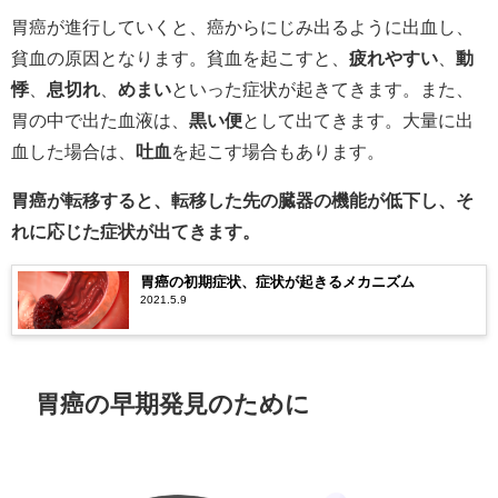
胃癌が進行していくと、癌からにじみ出るように出血し、
貧血の原因となります。貧血を起こすと、
疲れやすい
、
動
悸
、
息切れ
、
めまい
といった症状が起きてきます。また、
胃の中で出た血液は、
黒い便
として出てきます。大量に出
血した場合は、
吐血
を起こす場合もあります。
胃癌が転移すると、転移した先の臓器の機能が低下し、そ
れに応じた症状が出てきます。
胃癌の初期症状、症状が起きるメカニズム
2021.5.9
胃癌の早期発見のために