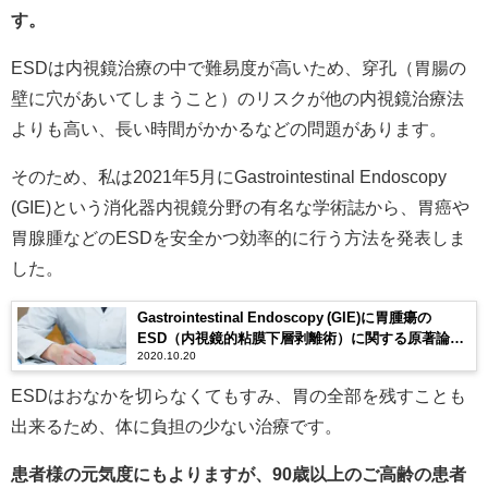
す。
ESDは内視鏡治療の中で難易度が高いため、穿孔（胃腸の
壁に穴があいてしまうこと）のリスクが他の内視鏡治療法
よりも高い、長い時間がかかるなどの問題があります。
そのため、私は2021年5月にGastrointestinal Endoscopy
(GIE)という消化器内視鏡分野の有名な学術誌から、胃癌や
胃腺腫などのESDを安全かつ効率的に行う方法を発表しま
した。
Gastrointestinal Endoscopy (GIE)に胃腫瘍の
ESD（内視鏡的粘膜下層剥離術）に関する原著論文
2020.10.20
がアクセプトされました。
ESDはおなかを切らなくてもすみ、胃の全部を残すことも
出来るため、体に負担の少ない治療です。
患者様の元気度にもよりますが、90歳以上のご高齢の患者