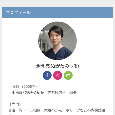
プロフィール
永田 充 (ながた みつる)
・医師 （2006年～）
・湘南藤沢徳洲会病院 内視鏡内科 部長
【専門】
食道・胃・十二指腸・大腸のがん、ポリープなどの内視鏡治