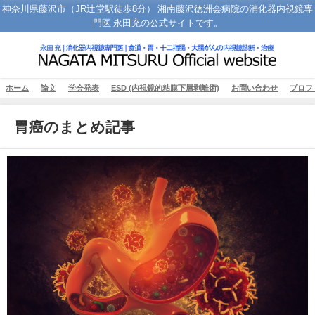
神奈川県藤沢市（JR辻堂駅徒歩8分） 湘南藤沢徳洲会病院の消化器内視鏡専
門医 永田充の公式サイトです。
ホーム
論文
学会発表
ESD (内視鏡的粘膜下層剥離術)
お問い合わせ
プロフ
胃癌のまとめ記事