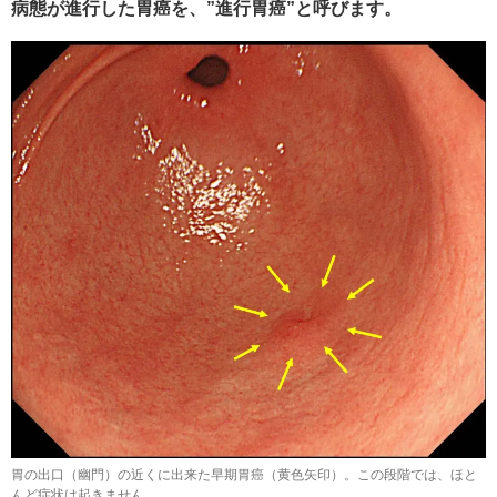
病態が進行した胃癌を、”進行胃癌”と呼びます。
胃の出口（幽門）の近くに出来た早期胃癌（黄色矢印）。この段階では、ほと
んど症状は起きません。