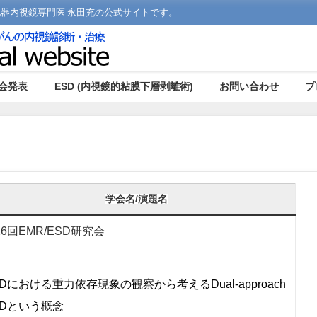
化器内視鏡専門医 永田充の公式サイトです。
会発表
ESD (内視鏡的粘膜下層剥離術)
お問い合わせ
プ
学会名/演題名
26回EMR/ESD研究会
SDにおける重力依存現象の観察から考えるDual-approach
SDという概念