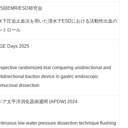
25回EMR/ESD研究会
水下圧迫止血法を用いた浸水下ESDにおける活動性出血の
ントロール
GE Days 2025
spective randomized trial comparing unidirectional and
tidirectional traction device in gastric endoscopic
mucosal dissection
ジア太平洋消化器病週間
(APDW) 2024
tinuous low water pressure dissection technique flushing