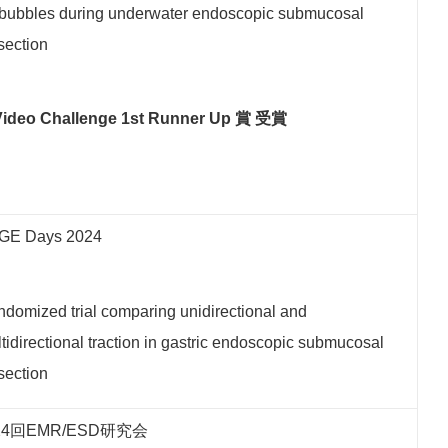
 bubbles during underwater endoscopic submucosal
section
ideo Challenge 1st Runner Up 賞 受賞
GE Days 202
4
domized trial comparing unidirectional and
tidirectional traction in gastric endoscopic submucosal
section
24回EMR/ESD研究会