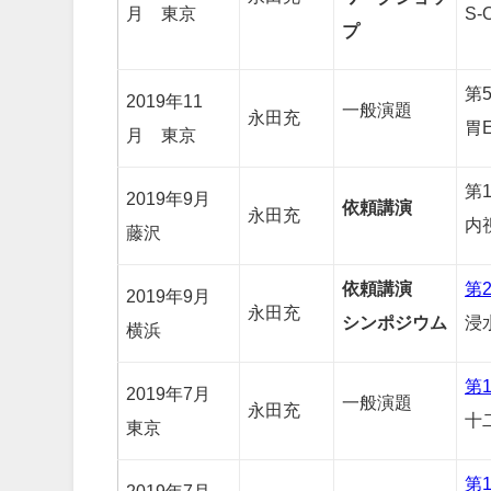
S
月 東京
プ
第
2019年11
一般演題
永田充
胃
月 東京
第
2019年9月
依頼講演
永田充
内
藤沢
依頼講演
第
2019年9月
永田充
シンポジウム
浸
横浜
第
2019年7月
一般演題
永田充
十
東京
第