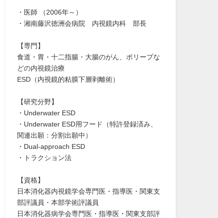
・医師 （2006年～）
・湘南藤沢徳洲会病院 内視鏡内科 部長
【専門】
食道・胃・十二指腸・大腸のがん、ポリープな
どの内視鏡治療
ESD（内視鏡的粘膜下層剥離術）
【研究分野】
・Underwater ESD
・Underwater ESD用フード（特許登録済み、
関連出願：分割出願中）
・Dual-approach ESD
・トラクション法
【資格】
日本消化器内視鏡学会専門医・指導医・関東支
部評議員・本部学術評議員
日本消化器病学会専門医・指導医・関東支部評