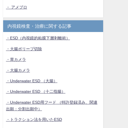
・ アメブロ
内視鏡検査・治療に関する記事
・ESD（内視鏡的粘膜下層剥離術）
・大腸ポリープ切除
・胃カメラ
・大腸カメラ
・Underwater ESD （大腸）
・Underwater ESD （十二指腸）
・Underwater ESD用フード （特許登録済み、関連
出願：分割出願中）
・トラクション法を用いたESD