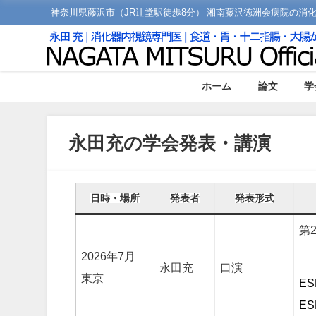
神奈川県藤沢市（JR辻堂駅徒歩8分） 湘南藤沢徳洲会病院の消
ホーム
論文
学
永田充の学会発表・講演
日時・場所
発表者
発表形式
第
2026年7月
永田充
口演
東京
E
E