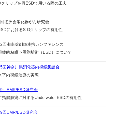
-Oクリップを胃ESDで用いる際の工夫
5回徳洲会消化器がん研究会
ESDにおけるS-Oクリップの有用性
12回湘南薬剤師連携カンファレンス
視鏡的粘膜下層剥離術（ESD）について
25回神奈川県消化器内視鏡懇談会
水下内視鏡治療の実際
19回EMR/ESD研究会
二指腸腫瘍に対するUnderwater ESDの有用性
19回EMR/ESD研究会