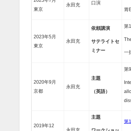
2023年7月
口演
永田充
東京
胃
第
依頼講演
2023年5月
Th
永田充
サテライトセ
東京
ミナー
一
第
主題
2020年9月
Int
永田充
京都
（英語）
all
dis
主題
第
2019年12
永田充
ワークショッ