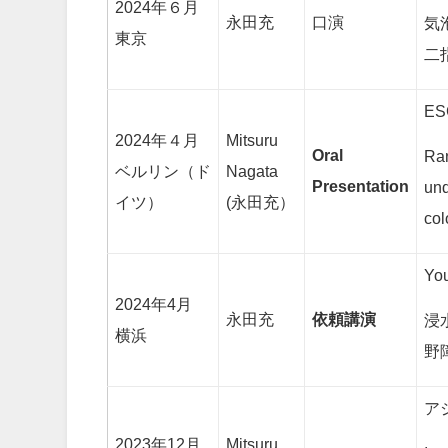
2024年６月
永田充
口演
気
東京
二
ES
2024年４月
Mitsuru
Oral
Ran
ベルリン（ド
Nagata
Presentation
und
イツ）
(永田充）
col
You
2024年4月
永田充
依頼講演
浸
横浜
野
ア
2023年12月
Mitsuru