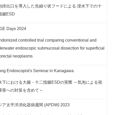
泡排出口を導入した先細り状フードによる 浸水下での十
指腸ESD
GE Days 2024
domized controlled trial comparing conventional and
erwater endoscopic submucosal dissection for superficial
orectal neoplasms
ng Endoscopist's Seminar in Kanagawa
水下における大腸・十二指腸ESDの実際 ～気泡による視
障害への対策を含めて～
ジア太平洋消化器病週間
(APDW) 2023