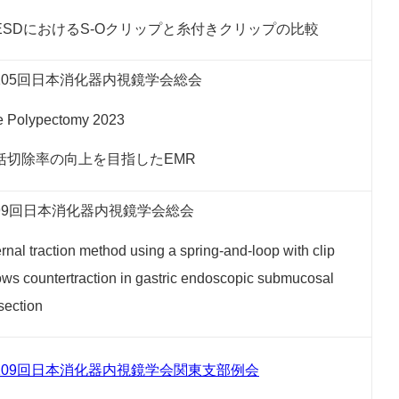
ESDにおけるS-Oクリップと糸付きクリップの比較
105回日本消化器内視鏡学会総会
e Polypectomy 2023
括切除率の向上を目指したEMR
99回日本消化器内視鏡学会総会
ernal traction method using a spring-and-loop with clip
ows countertraction in gastric endoscopic submucosal
section
109回日本消化器内視鏡学会関東支部例会