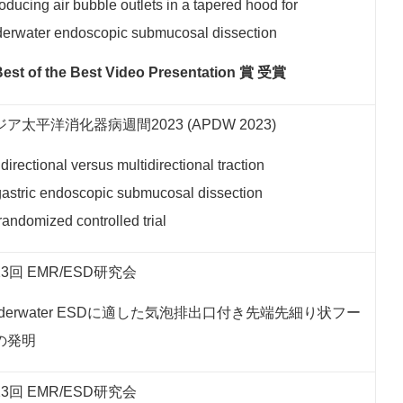
roducing air bubble outlets in a tapered hood for
erwater endoscopic submucosal dissection
est of the Best Video Presentation 賞 受賞
ジア太平洋消化器病週間
2023 (APDW 2023)
directional versus multidirectional traction
gastric endoscopic submucosal dissection
 randomized controlled trial
3回 EMR/ESD研究会
nderwater ESDに適した気泡排出口付き先端先細り状フー
の発明
3回 EMR/ESD研究会